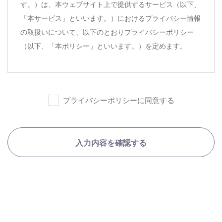
す。）は、本ウェブサイト上で提供するサービス（以下、
「本サービス」といいます。）におけるプライバシー情報
の取扱いについて、以下のとおりプライバシーポリシー
（以下、「本ポリシー」といいます。）を定めます。
第1条（プライバシー情報）
プライバシーポリシーに同意する
プライバシー情報のうち「個人情報」とは、個人情報
保護法にいう「個人情報」を指すものとし、生存する
個人に関する情報であって、当該情報に含まれる氏
入力内容を確認する
名、生年月日、住所、電話番号、連絡先その他の記述
等により特定の個人を識別できる情報を指します。
プライバシー情報のうち「履歴情報および特性情報」
とは、上記に定める「個人情報」以外のものをいい、
ご利用いただいたサービスやご購入いただいた商品、
ご覧になったページや広告の履歴、ユーザーが検索さ