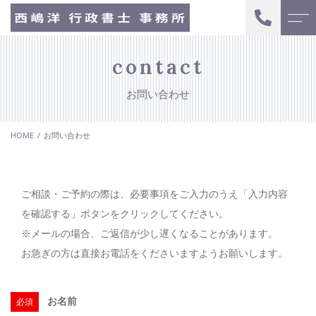
トップページ
よくある質問
contact
お問い合わせ
当事務所について
代表挨拶
HOME
お問い合わせ
サポートメニュー
キャンペーン
初回無料相談
お知らせ
ご相談・ご予約の際は、必要事項をご入力のうえ「入力内容
遺言書の作成
を確認する」ボタンをクリックしてください。
遺産分割協議書の
ブログ
※メールの場合、ご返信が少し遅くなることがあります。
作成
お急ぎの方は直接お電話をくださいますようお願いします。
アクセス
お一人さまへの
寄り添い
お名前
必須